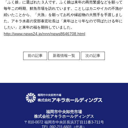
「ふく娘」に選ばれた３人です。ふく娘は来年の商売繁盛などを願って
毎年この時期、鮮魚市場を訪れています。ことしはカニやイカの不漁が
続いたことから、「大漁」を願ってお札や縁起物の大熊手を手渡しまし
た。アキラ水産の安部泰宏社長は「来年はとり年なので羽ばたける年に
したい」と来年の福を期待していました。
http://www.news24.jp/nnn/news8646708.html
前の記事
新着情報一覧
次の記事
福岡市中央卸売市場
株式会社アキラホールディングス
〒810-0072 福岡市中央区長浜3丁目11番3-711号
TEL.092-711-6601（代表）