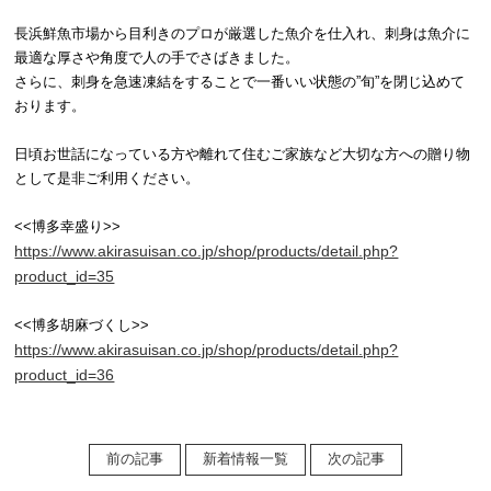
長浜鮮魚市場から目利きのプロが厳選した魚介を仕入れ、刺身は魚介に
最適な厚さや角度で人の手でさばきました。
さらに、刺身を急速凍結をすることで一番いい状態の”旬”を閉じ込めて
おります。
日頃お世話になっている方や離れて住むご家族など大切な方への贈り物
として是非ご利用ください。
<<博多幸盛り>>
https://www.akirasuisan.co.jp/shop/products/detail.php?
product_id=35
<<博多胡麻づくし>>
https://www.akirasuisan.co.jp/shop/products/detail.php?
product_id=36
前の記事
新着情報一覧
次の記事