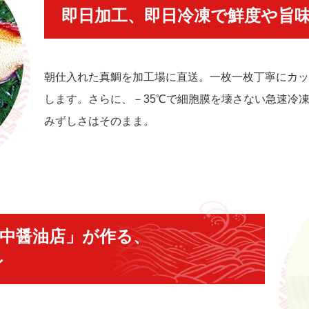
即日加工、即日冷凍で鮮度や旨
朝仕入れた真鯛を加工場に直送。一枚一枚丁寧にカッ
します。さらに、－35℃で細胞膜を壊さない急速冷
みずしさはそのまま。
田中醤油店」が作る、
レ