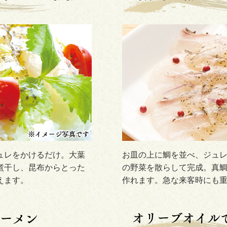
ュレをかけるだけ。大葉
お皿の上に鯛を並べ、ジュ
煮干し、昆布からとった
の野菜を散らして完成。真
えます。
作れます。急な来客時にも