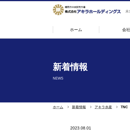
未
ホーム
会
グループ企業
アキラ水産
GROUP COMPANY
新着情報
NEWS
ホーム
新着情報
アキラ水産
TN
2023.08.01