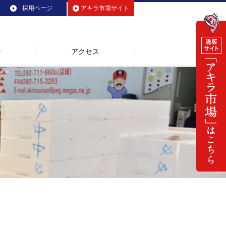
採用ページ
アキラ市場サイト
介
アクセス
ニング
四季海鱻
ヒフミ