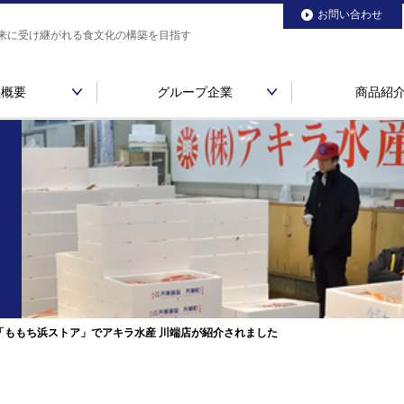
お問い合わせ
来に受け継がれる食文化の構築を目指す
社概要
グループ企業
商品紹
コウトク水産
安部水産
会社概要
一心
歴史
アキラ・トータルプラン
C「ももち浜ストア」でアキラ水産 川端店が紹介されました